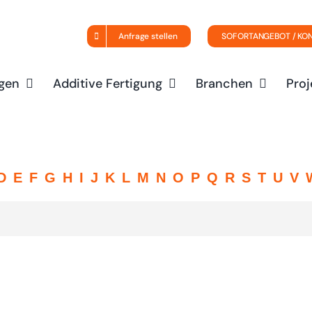
Anfrage stellen
SOFORTANGEBOT / KO
gen
Additive Fertigung
Branchen
Proj
D
E
F
G
H
I
J
K
L
M
N
O
P
Q
R
S
T
U
V