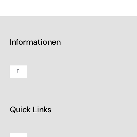
Informationen
Toggle
Navigation
Impressum
Quick Links
Datenschutz
Kontakt