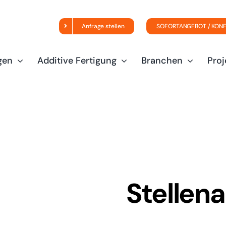
Anfrage stellen
SOFORTANGEBOT / KON
gen
Additive Fertigung
Branchen
Proj
Stellen