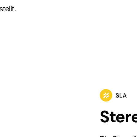
tellt.
SLA
Ster