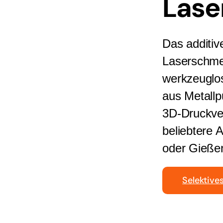
Lase
Das additiv
Laserschmel
werkzeuglos
aus Metallpu
3D-Druckver
beliebtere 
oder Gieße
Selektive