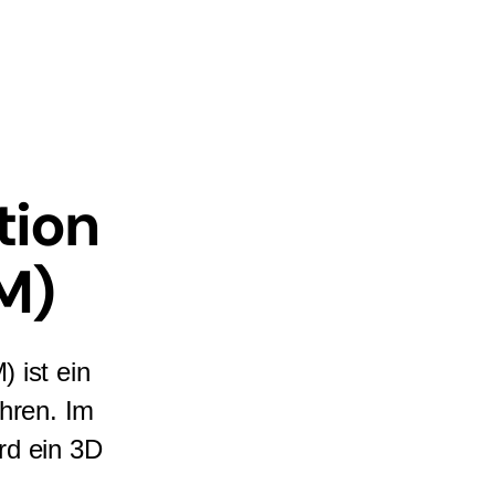
tion
M)
 ist ein
ahren. Im
rd ein 3D