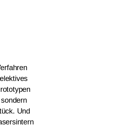
Verfahren
elektives
Prototypen
, sondern
Stück. Und
asersintern