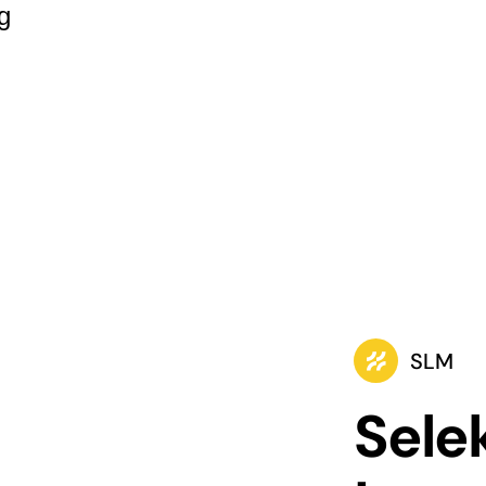
g
SLM
Sele