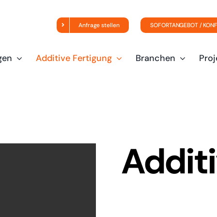
Anfrage stellen
SOFORTANGEBOT / KON
gen
Additive Fertigung
Branchen
Proj
Additi