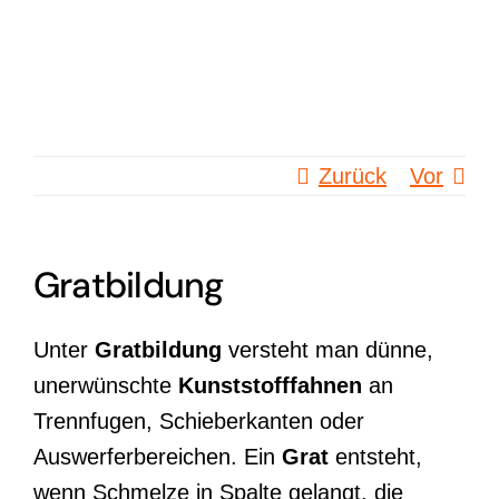
Zum
Inhalt
springen
Zurück
Vor
Gratbildung
Unter
Gratbildung
versteht man dünne,
unerwünschte
Kunststofffahnen
an
Trennfugen, Schieberkanten oder
Auswerferbereichen. Ein
Grat
entsteht,
wenn Schmelze in Spalte gelangt, die