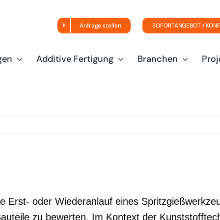
Anfrage stellen
SOFORTANGEBOT / KON
gen
Additive Fertigung
Branchen
Proj
erte Erst- oder Wiederanlauf eines Spritzgießwerkz
auteile zu bewerten. Im Kontext der Kunststofftec