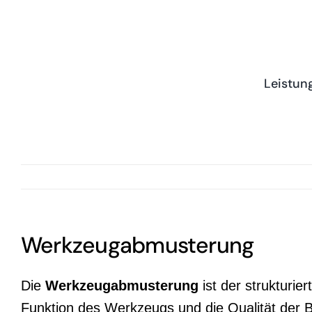
Zum
Inhalt
springen
Leistun
Werkzeugabmusterung
Die
Werkzeugabmusterung
ist der strukturi
Funktion des Werkzeugs und die Qualität der B