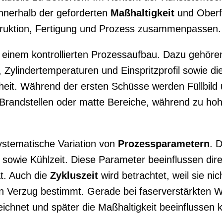
 innerhalb der geforderten
Maßhaltigkeit
und Oberfl
struktion, Fertigung und Prozess zusammenpassen.
einem kontrollierten Prozessaufbau. Dazu gehören
, Zylindertemperaturen und Einspritzprofil sowie d
it. Während der ersten Schüsse werden Füllbild u
h Brandstellen oder matte Bereiche, während zu ho
systematische Variation von
Prozessparametern
. 
sowie Kühlzeit. Diese Parameter beeinflussen direk
ät. Auch die
Zykluszeit
wird betrachtet, weil sie nic
 Verzug bestimmt. Gerade bei faserverstärkten Wer
zeichnet und später die Maßhaltigkeit beeinflussen 