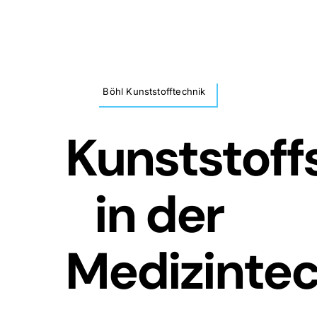
Zum
Inhalt
springen
Böhl Kunststofftechnik
Kunststoff
in der
Medizinte