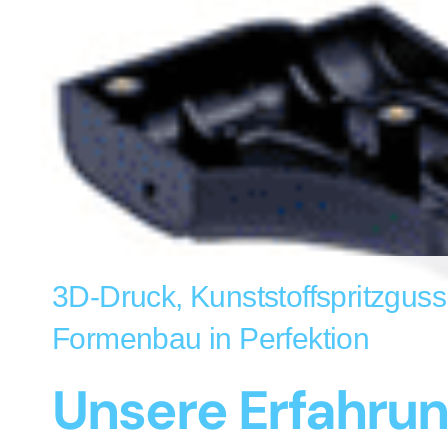
3D-Druck, Kunststoffspritzgus
Formenbau in Perfektion
Unsere Erfahru