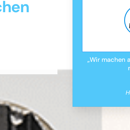
chen
„Wir machen au
H