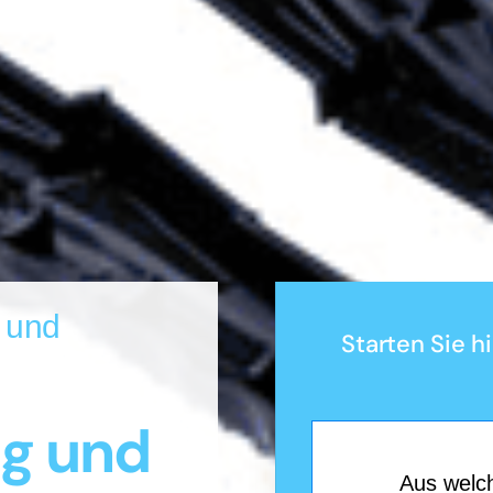
s und
Starten Sie h
ng und
Aus welch