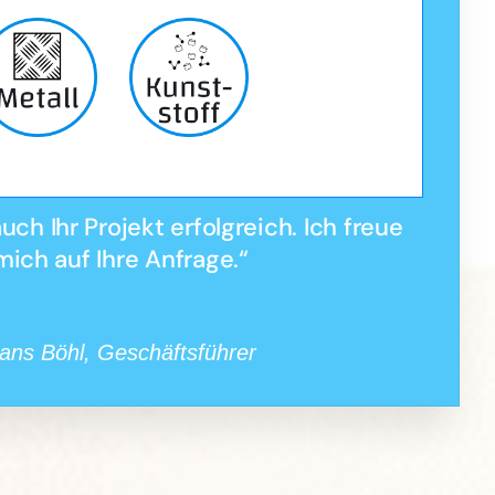
ch Ihr Projekt erfolgreich. Ich freue
mich auf Ihre Anfrage.“
ans Böhl, Geschäftsführer